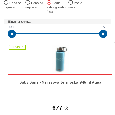
Cena od
Cena od
Podle
Podle
nejnižší
nejvyšší
katalogového
názvu
čísla
Běžná cena
590
677
NOVINKA
Baby Banz - Nerezová termoska 946ml Aqua
677
Kč