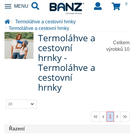
0
Zobrazit
MENU
nabidku
Termoláhve a cestovní hrnky
Termoláhve a cestovní hrnky
Termoláhve a
Celkem
cestovní
výrobků
10
hrnky -
Termoláhve a
cestovní
hrnky
1
Řazení