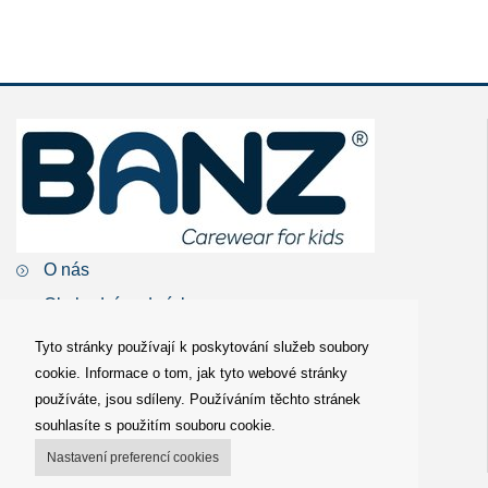
O nás
Obchodní podmínky
Distributor
Tyto stránky používají k poskytování služeb soubory
cookie. Informace o tom, jak tyto webové stránky
Galerie
používáte, jsou sdíleny. Používáním těchto stránek
Kontakty
souhlasíte s použitím souboru cookie.
Prohlášení o ochraně osobních údajů
Nastavení preferencí cookies
Newsletter