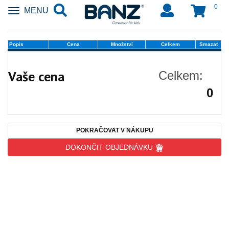
0
Zobrazit
MENU
nabidku
Popis
Cena
Množství
Celkem
Smazat
Vaše cena
Celkem:
0
POKRAČOVAT V NÁKUPU
DOKONČIT OBJEDNÁVKU