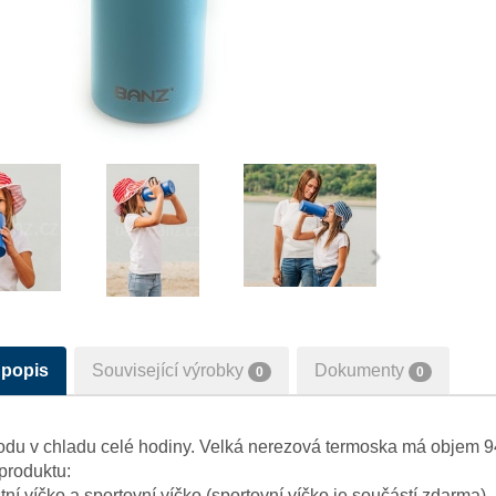
›
 popis
Související výrobky
Dokumenty
0
0
odu v chladu celé hodiny. Velká nerezová termoska má objem 94
 produktu:
tní víčko a sportovní víčko (sportovní víčko je součástí zdarma)