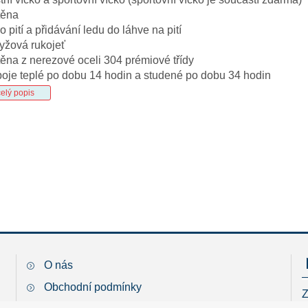
těna
ro pití a přidávání ledu do láhve na pití
yžová rukojeť
stěna z nerezové oceli 304 prémiové třídy
poje teplé po dobu 14 hodin a studené po dobu 34 hodin
celý popis
O nás
Obchodní podmínky
Z