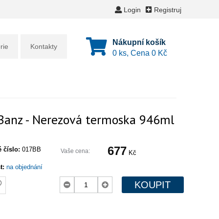
Login
Registruj
Nákupní košík
rie
Kontakty
0 ks, Cena
0 Kč
Banz - Nerezová termoska 946ml
677
 číslo:
017BB
Vaše cena:
Kč
t:
na objednání
KOUPIT