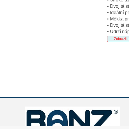
• Dvojitá s
• Ideální p
• Měkká pr
• Dvojitá 
• Udrží ná
Zobrazit 