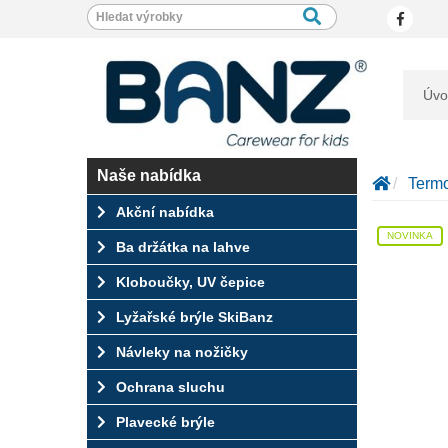
Úvo
Naše nabídka
Termo
Akční nabídka
NOVINKA
Ba držátka na lahve
Kloboučky, UV čepice
Lyžařské brýle SkiBanz
Návleky na nožičky
Ochrana sluchu
Plavecké brýle