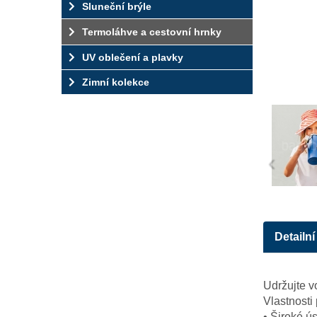
Sluneční brýle
Termoláhve a cestovní hrnky
UV oblečení a plavky
Zimní kolekce
‹
Detailní
Udržujte v
Vlastnosti
• Široké ús