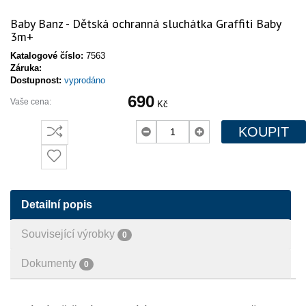
Baby Banz - Dětská ochranná sluchátka Graffiti Baby
3m+
Katalogové číslo:
7563
Záruka:
Dostupnost:
vyprodáno
690
Vaše cena:
Kč
KOUPIT
Detailní popis
Související výrobky
0
Dokumenty
0