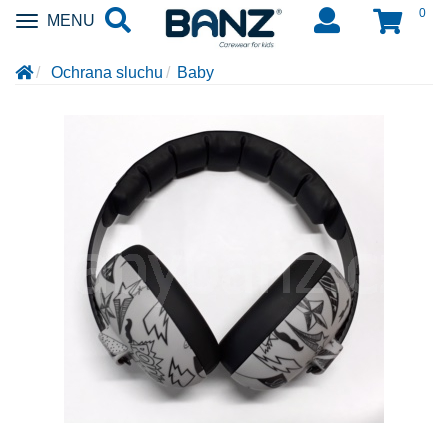
0
Zobrazit
MENU
nabidku
Ochrana sluchu
Baby