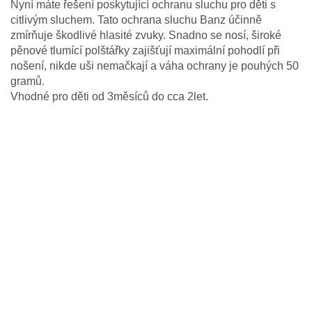
Nyní máte řešení poskytující ochranu sluchu pro děti s
citlivým sluchem. Tato ochrana sluchu Banz účinně
zmírňuje škodlivé hlasité zvuky. Snadno se nosí, široké
pěnové tlumící polštářky zajišťují maximální pohodlí při
nošení, nikde uši nemačkají a váha ochrany je pouhých 50
gramů.
Vhodné pro děti od 3měsíců do cca 2let.