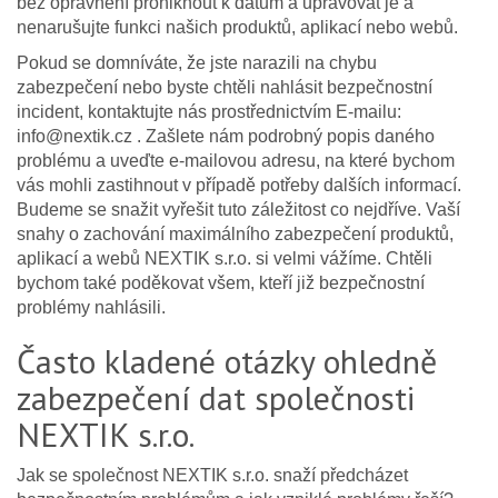
bez oprávnění proniknout k datům a upravovat je a
nenarušujte funkci našich produktů, aplikací nebo webů.
Pokud se domníváte, že jste narazili na chybu
zabezpečení nebo byste chtěli nahlásit bezpečnostní
incident, kontaktujte nás prostřednictvím E-mailu:
info@nextik.cz . Zašlete nám podrobný popis daného
problému a uveďte e-mailovou adresu, na které bychom
vás mohli zastihnout v případě potřeby dalších informací.
Budeme se snažit vyřešit tuto záležitost co nejdříve. Vaší
snahy o zachování maximálního zabezpečení produktů,
aplikací a webů NEXTIK s.r.o. si velmi vážíme. Chtěli
bychom také poděkovat všem, kteří již bezpečnostní
problémy nahlásili.
Často kladené otázky ohledně
zabezpečení dat společnosti
NEXTIK s.r.o.
Jak se společnost NEXTIK s.r.o. snaží předcházet