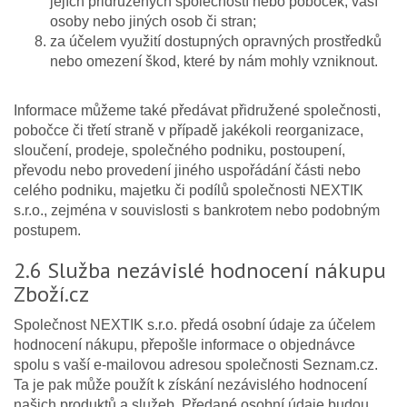
jejích přidružených společností nebo poboček, vaší
osoby nebo jiných osob či stran;
za účelem využití dostupných opravných prostředků
nebo omezení škod, které by nám mohly vzniknout.
Informace můžeme také předávat přidružené společnosti,
pobočce či třetí straně v případě jakékoli reorganizace,
sloučení, prodeje, společného podniku, postoupení,
převodu nebo provedení jiného uspořádání části nebo
celého podniku, majetku či podílů společnosti NEXTIK
s.r.o., zejména v souvislosti s bankrotem nebo podobným
postupem.
2.6 Služba nezávislé hodnocení nákupu
Zboží.cz
Společnost NEXTIK s.r.o. předá osobní údaje za účelem
hodnocení nákupu, přepošle informace o objednávce
spolu s vaší e-mailovou adresou společnosti Seznam.cz.
Ta je pak může použít k získání nezávislého hodnocení
našich produktů a služeb. Předané osobní údaje budou