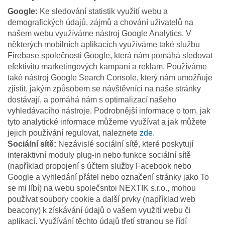
Google:
Ke sledování statistik využití webu a
demografických údajů, zájmů a chování uživatelů na
našem webu využíváme nástroj Google Analytics. V
některých mobilních aplikacích využíváme také službu
Firebase společnosti Google, která nám pomáhá sledovat
efektivitu marketingových kampaní a reklam. Používáme
také nástroj Google Search Console, který nám umožňuje
zjistit, jakým způsobem se návštěvníci na naše stránky
dostávají, a pomáhá nám s optimalizací našeho
vyhledávacího nástroje. Podrobnější informace o tom, jak
tyto analytické informace můžeme využívat a jak můžete
jejich používání regulovat, naleznete
zde
.
Sociální sítě:
Nezávislé sociální sítě, které poskytují
interaktivní moduly plug-in nebo funkce sociální sítě
(například propojení s účtem služby Facebook nebo
Google a vyhledání přátel nebo označení stránky jako To
se mi líbí) na webu společsntoi NEXTIK s.r.o., mohou
používat soubory cookie a další prvky (například web
beacony) k získávání údajů o vašem využití webu či
aplikací. Využívání těchto údajů třetí stranou se řídí