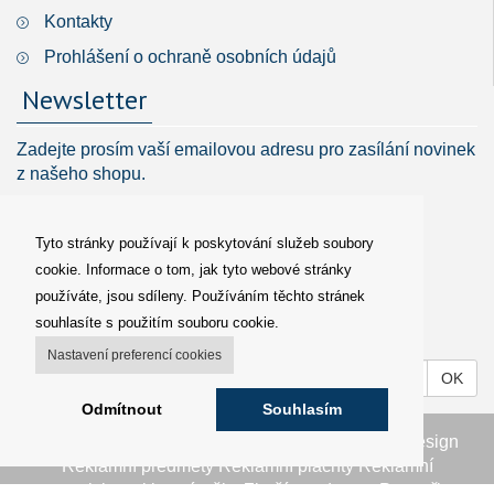
Kontakty
Prohlášení o ochraně osobních údajů
Newsletter
Zadejte prosím vaší emailovou adresu pro zasílání novinek
z našeho shopu.
Tyto stránky používají k poskytování služeb soubory
cookie. Informace o tom, jak tyto webové stránky
používáte, jsou sdíleny. Používáním těchto stránek
Váš
souhlasíte s použitím souboru cookie.
telefon
Nastavení preferencí cookies
Váš
OK
email
Odmítnout
Souhlasím
© 2002 - 2026 1K Design s.r.o.
WebDesign 1K Design
Reklamní předměty
Reklamní plachty
Reklamní
propisky, reklamní tužky
Zboží pro domov
Partneři