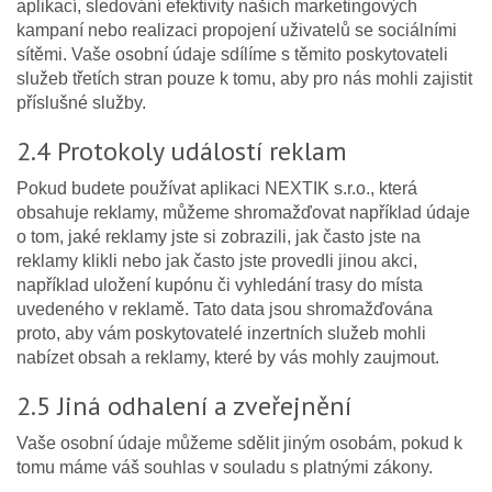
aplikací, sledování efektivity našich marketingových
kampaní nebo realizaci propojení uživatelů se sociálními
sítěmi. Vaše osobní údaje sdílíme s těmito poskytovateli
služeb třetích stran pouze k tomu, aby pro nás mohli zajistit
příslušné služby.
2.4 Protokoly událostí reklam
Pokud budete používat aplikaci NEXTIK s.r.o., která
obsahuje reklamy, můžeme shromažďovat například údaje
o tom, jaké reklamy jste si zobrazili, jak často jste na
reklamy klikli nebo jak často jste provedli jinou akci,
například uložení kupónu či vyhledání trasy do místa
uvedeného v reklamě. Tato data jsou shromažďována
proto, aby vám poskytovatelé inzertních služeb mohli
nabízet obsah a reklamy, které by vás mohly zaujmout.
2.5 Jiná odhalení a zveřejnění
Vaše osobní údaje můžeme sdělit jiným osobám, pokud k
tomu máme váš souhlas v souladu s platnými zákony.