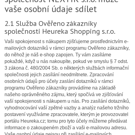
vaše osobní údaje sdílet
2.1 Služba Ověřeno zákazníky
společnosti Heureka Shopping s.r.o.
Vaši spokojenost s nákupem zjišťujeme prostřednictvím e-
mailových dotazníků v rámci programu Ověřeno zákazníky,
do něhož je náš e-shop zapojen. Ty vám zasíláme
pokaždé, když u nás nakoupíte, pokud ve smyslu § 7 odst.
3 zákona č. 480/2004 Sb. o některých službách informační
společnosti jejich zasílání neodmítnete. Zpracování
osobních údajů pro účely zaslání dotazníků v rámci
programu Ověřeno zákazníky provádíme na základě
našeho oprávněného zájmu, který spočívá ve zjišťování
vaší spokojenosti s nákupem u nás. Pro zasílání dotazníků,
vyhodnocování vaší zpětné vazby a analýz našeho tržního
postavení využíváme zpracovatele, kterým je provozovatel
portálu Heureka.cz; tomu pro tyto účely můžeme předávat
informace o zakoupeném zboží a vaši e-mailovou adresu.
Vaše osobní údaje nejsou při zasílání e-mailových