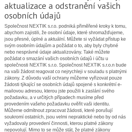
aktualizace a odstranění vašich
osobních údajů
Společnost NEXTIK s.r.o. podniká přiměřené kroky k tomu,
abychom zajistili, že osobní údaje, které shromažďujeme,
jsou přesné, úplné a aktuální. Můžete si vyžádat přístup ke
svým osobním údajům a požádat o to, aby byly chybné
nebo nesprávné údaje aktualizovány. Také můžete
požádat o smazání vašich osobních údajů i účtu u
společnosti NEXTIK s.r.o. Společnost NEXTIK s.r.o.n bude
na vaši žádost reagovat co nejrychleji v souladu s platnými
zákony. Z důvodu vaší ochrany můžeme vyřizovat pouze
žádosti týkající se osobních údajů spojené s konkrétní e-
mailovou adresou, kterou jste použili k zaslání svého
požadavku, a v určitých případech musíme před
provedením vašeho požadavku ověřit vaši identitu.
Můžeme odmítnout zpracovat žádosti, které porušují
soukromí ostatních, jsou velmi nepraktické nebo by od nás
vyžadovaly provedení činnosti, kterou platné zákony
nepovolují. Mimo to se může stát, že platné zákony