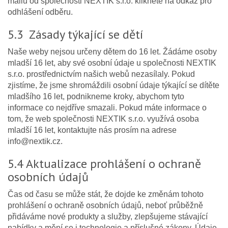
mailu od společnosti NEXTIK s.r.o. klikněte na odkaz pro
odhlášení odběru.
5.3 Zásady týkající se dětí
Naše weby nejsou určeny dětem do 16 let. Žádáme osoby
mladší 16 let, aby své osobní údaje u společnosti NEXTIK
s.r.o. prostřednictvím našich webů nezasílaly. Pokud
zjistíme, že jsme shromáždili osobní údaje týkající se dítěte
mladšího 16 let, podnikneme kroky, abychom tyto
informace co nejdříve smazali. Pokud máte informace o
tom, že web společnosti NEXTIK s.r.o. využívá osoba
mladší 16 let, kontaktujte nás prosím na adrese
info@nextik.cz.
5.4 Aktualizace prohlášení o ochraně
osobních údajů
Čas od času se může stát, že dojde ke změnám tohoto
prohlášení o ochraně osobních údajů, neboť průběžně
přidáváme nové produkty a služby, zlepšujeme stávající
nabídky a mění se i technologie a příslušné zákony. Údaje