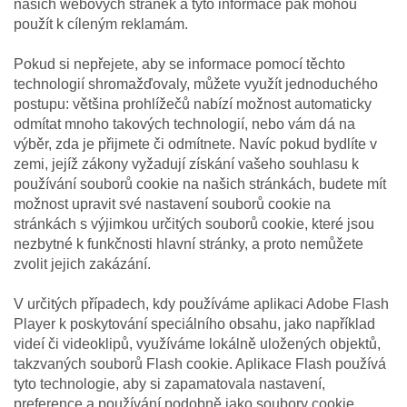
našich webových stránek a tyto informace pak mohou
použít k cíleným reklamám.
Pokud si nepřejete, aby se informace pomocí těchto
technologií shromažďovaly, můžete využít jednoduchého
postupu: většina prohlížečů nabízí možnost automaticky
odmítat mnoho takových technologií, nebo vám dá na
výběr, zda je přijmete či odmítnete. Navíc pokud bydlíte v
zemi, jejíž zákony vyžadují získání vašeho souhlasu k
používání souborů cookie na našich stránkách, budete mít
možnost upravit své nastavení souborů cookie na
stránkách s výjimkou určitých souborů cookie, které jsou
nezbytné k funkčnosti hlavní stránky, a proto nemůžete
zvolit jejich zakázání.
V určitých případech, kdy používáme aplikaci Adobe Flash
Player k poskytování speciálního obsahu, jako například
videí či videoklipů, využíváme lokálně uložených objektů,
takzvaných souborů Flash cookie. Aplikace Flash používá
tyto technologie, aby si zapamatovala nastavení,
preference a používání podobně jako soubory cookie