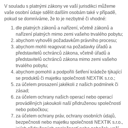
V souladu s platnými zákony ve vaší jurisdikci můžeme
vaše osobní údaje sdělit dalším osobám také v případě,
pokud se domníváme, že to je nezbytné či vhodné:
dle platných zákonů a nařízení, včetně zákonů a
nařízení platných mimo zemi vašeho trvalého pobytu;
abychom vyhověli požadavkům právního procesu;
abychom mohli reagovat na požadavky úřadů a
představitelů ochránců zákona, včetně úřadů a
představitelů ochránců zákona mimo zemi vašeho
trvalého pobytu;
abychom pomohli a podpořili šetření krádeže týkající
se produktů či majetku společnosti NEXTIK s.r.o.;
za účelem prosazení jakékoli z našich podmínek či
zásad;
za účelem ochrany našich operací nebo operací
prováděných jakoukoli naší přidruženou společností
nebo pobočkou;
za účelem ochrany práv, ochrany osobních údajů,
bezpečnosti nebo majetku společnosti NEXTIK s.r.o.,