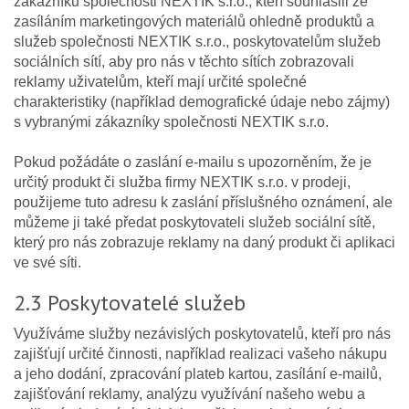
zákazníků společnosti NEXTIK s.r.o., kteří souhlasili ze
zasíláním marketingových materiálů ohledně produktů a
služeb společnosti NEXTIK s.r.o., poskytovatelům služeb
sociálních sítí, aby pro nás v těchto sítích zobrazovali
reklamy uživatelům, kteří mají určité společné
charakteristiky (například demografické údaje nebo zájmy)
s vybranými zákazníky společnosti NEXTIK s.r.o.
Pokud požádáte o zaslání e-mailu s upozorněním, že je
určitý produkt či služba firmy NEXTIK s.r.o. v prodeji,
použijeme tuto adresu k zaslání příslušného oznámení, ale
můžeme ji také předat poskytovateli služeb sociální sítě,
který pro nás zobrazuje reklamy na daný produkt či aplikaci
ve své síti.
2.3 Poskytovatelé služeb
Využíváme služby nezávislých poskytovatelů, kteří pro nás
zajišťují určité činnosti, například realizaci vašeho nákupu
a jeho dodání, zpracování plateb kartou, zasílání e-mailů,
zajišťování reklamy, analýzu využívání našeho webu a