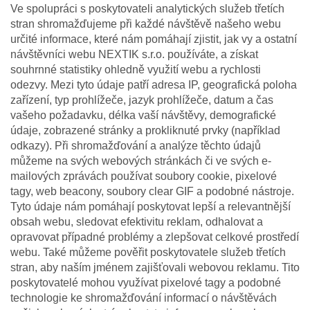
Ve spolupráci s poskytovateli analytických služeb třetích
stran shromažďujeme při každé návštěvě našeho webu
určité informace, které nám pomáhají zjistit, jak vy a ostatní
návštěvníci webu NEXTIK s.r.o. používáte, a získat
souhrnné statistiky ohledně využití webu a rychlosti
odezvy. Mezi tyto údaje patří adresa IP, geografická poloha
zařízení, typ prohlížeče, jazyk prohlížeče, datum a čas
vašeho požadavku, délka vaší návštěvy, demografické
údaje, zobrazené stránky a prokliknuté prvky (například
odkazy). Při shromažďování a analýze těchto údajů
můžeme na svých webových stránkách či ve svých e-
mailových zprávách používat soubory cookie, pixelové
tagy, web beacony, soubory clear GIF a podobné nástroje.
Tyto údaje nám pomáhají poskytovat lepší a relevantnější
obsah webu, sledovat efektivitu reklam, odhalovat a
opravovat případné problémy a zlepšovat celkové prostředí
webu. Také můžeme pověřit poskytovatele služeb třetích
stran, aby naším jménem zajišťovali webovou reklamu. Tito
poskytovatelé mohou využívat pixelové tagy a podobné
technologie ke shromažďování informací o návštěvách