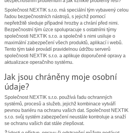
bezpečnostním problémům a jak vzniklé problémy řeší?
Společnost NEXTIK s.r.o. má speciální tým vybavený celou
řadou bezpečnostních nástrojů, s jejichž pomocí
nepřetržitě sleduje případné hrozby a chrání před nimi.
Bezpečnostní tým úzce spolupracuje s ostatními týmy
společnosti NEXTIK s.r.o. a společně s nimi usiluje o
maximální zabezpečení všech produktů, aplikací i webů.
Tento tým také provádí pravidelnou údržbu serverů
společnosti NEXTIK s.r.o. a aplikuje doporučené opravy a
aktualizace operačního systému.
Jak jsou chráněny moje osobní
údaje?
Společnost NEXTIK s.r.o. používá řadu ochranných
systémů, procesů a služeb, jejichž kombinace vytváří
pevnou bariéru na ochranu vašich dat. Společnost NEXTIK
s.r.o. svůj systém zabezpečení neustále kontroluje a snaží
se ochranu vašich dat stále zlepšovat.
Žádosti o přístup, opravu či odstranění můžete podávat