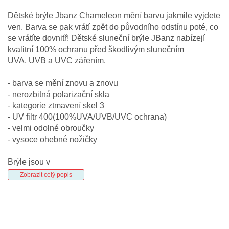
Dětské brýle Jbanz Chameleon mění barvu jakmile vyjdete
ven. Barva se pak vrátí zpět do původního odstínu poté, co
se vrátíte dovnitř! Dětské sluneční brýle JBanz nabízejí
kvalitní 100% ochranu před škodlivým slunečním
UVA, UVB a UVC zářením.
- barva se mění znovu a znovu
- nerozbitná polarizační skla
- kategorie ztmavení skel 3
- UV filtr 400(100%UVA/UVB/UVC ochrana)
- velmi odolné obroučky
- vysoce ohebné nožičky
Brýle jsou v
Zobrazit celý popis