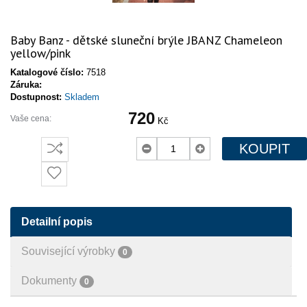
Baby Banz - dětské sluneční brýle JBANZ Chameleon
yellow/pink
Katalogové číslo:
7518
Záruka:
Dostupnost:
Skladem
720
Vaše cena:
Kč
KOUPIT
Detailní popis
Související výrobky
0
Dokumenty
0