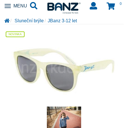
0
Zobrazit
MENU
nabidku
Sluneční brýle
JBanz 3-12 let
NOVINKA