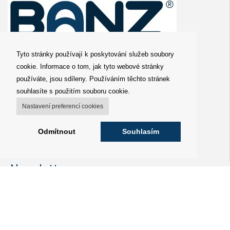
Tyto stránky používají k poskytování služeb soubory
O nás
cookie. Informace o tom, jak tyto webové stránky
používáte, jsou sdíleny. Používáním těchto stránek
Obchodní podmínky
souhlasíte s použitím souboru cookie.
Distributor
Nastavení preferencí cookies
Galerie
Kontakty
Odmítnout
Souhlasím
Prohlášení o ochraně osobních údajů
Newsletter
Zadejte prosím vaší emailovou adresu pro zasílání novinek
z našeho shopu.